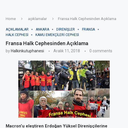
Home
açıklamalar
Fransa Halk Cephesinden Açıklama
AÇIKLAMALAR
ANKARA
DIRENIŞLER
FRANSA
HALK CEPHESI
KAMU EMEKÇILERI CEPHESI
Fransa Halk Cephesinden Açıklama
by
Halkinkutuphanesi
Aralık 11, 2018
0 comments
Macron’u eleştiren Erdoğan Yüksel Direnişçilerine