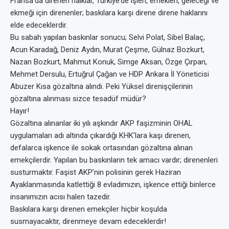
Fransa’da direnen halklar, Türkiye’de işleri, emekleri, geleceği ve
ekmeği için direnenler; baskılara karşı direne direne haklarını
elde edeceklerdir.
Bu sabah yapılan baskınlar sonucu; Selvi Polat, Sibel Balaç,
Acun Karadağ, Deniz Aydın, Murat Çeşme, Gülnaz Bozkurt,
Nazan Bozkurt, Mahmut Konuk, Simge Aksan, Özge Çırpan,
Mehmet Dersulu, Ertuğrul Çağan ve HDP Ankara İl Yöneticisi
Abuzer Kısa gözaltına alındı. Peki Yüksel direnişçilerinin
gözaltına alınması sizce tesadüf müdür?
Hayır!
Gözaltına alınanlar iki yılı aşkındır AKP faşizminin OHAL
uygulamaları adı altında çıkardığı KHK’lara kaşı direnen,
defalarca işkence ile sokak ortasından gözaltına alınan
emekçilerdir. Yapılan bu baskınların tek amacı vardır; direnenleri
susturmaktır. Faşist AKP’nin polisinin gerek Haziran
Ayaklanmasında katlettiği 8 evladımızın, işkence ettiği binlerce
insanımızın acısı halen tazedir.
Baskılara karşı direnen emekçiler hiçbir koşulda
susmayacaktır, direnmeye devam edeceklerdir!