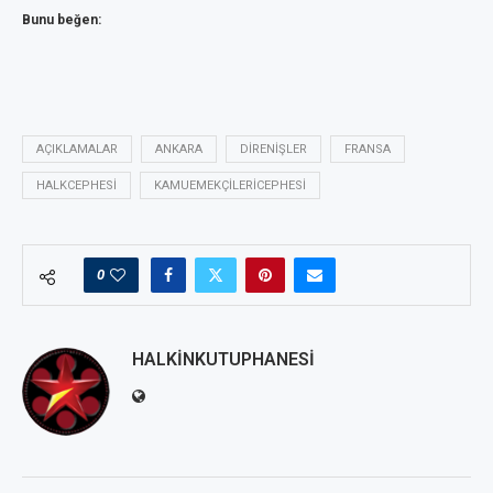
Bunu beğen:
AÇIKLAMALAR
ANKARA
DIRENIŞLER
FRANSA
HALKCEPHESI
KAMUEMEKÇILERICEPHESI
0
HALKINKUTUPHANESI