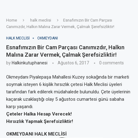
Home
halk meclisi
Esnafımızın Bir Cam Parçası
Canımızdır, Halkın Malına Zarar Vermek, Çalmak Şerefsizliktir!
HALK MECLISI
OKMEYDANI
Esnafımızın Bir Cam Parçası Canımızdır, Halkın
Malına Zarar Vermek, Çalmak Şerefsizliktir!
by
Halkinkutuphanesi
Ağustos 6, 2017
0 comments
Okmeydanı Piyalepaşa Mahallesi Kuzey sokağında bir marketi
soymak isteyen 6 kişilik hırsızlık çetesi Halk Meclisi üyeleri
tarafından fark edilerek müdahalede bulunuldu. Çete üyelerinin
kaçarak uzaklaştığı olay 5 ağustos cumartesi günü sabaha
karşı yaşandı.
Çeteler Halka Hesap Verecek!
Hırsızlık Yapmak Şerefsizliktir!
OKMEYDANI HALK MECLİSİ