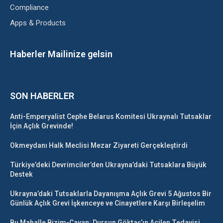
Compliance
Apps & Products
Haberler Mailinize gelsin
SON HABERLER
Anti-Emperyalist Cephe Belarus Komitesi Ukraynalı Tutsaklar
İçin Açlık Grevinde!
Okmeydanı Halk Meclisi Mezar Ziyareti Gerçekleştirdi
Türkiye’deki Devrimciler’den Ukrayna’daki Tutsaklara Büyük
Destek
Ukrayna’daki Tutsaklarla Dayanışma Açlık Grevi 5 Ağustos Bir
Günlük Açlık Grevi İşkenceye ve Cinayetlere Karşı Birleşelim
Bu Mahalle Bizim-Çayan: Dursun Göktaş’ın Acilen Tedavisi