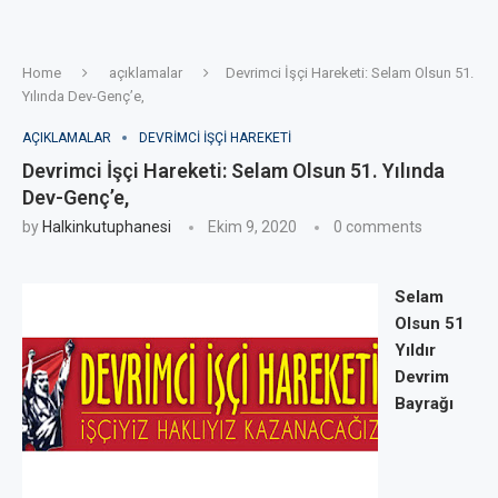
Home
açıklamalar
Devrimci İşçi Hareketi: Selam Olsun 51.
Yılında Dev-Genç’e,
AÇIKLAMALAR
DEVRIMCI IŞÇI HAREKETI
Devrimci İşçi Hareketi: Selam Olsun 51. Yılında
Dev-Genç’e,
by
Halkinkutuphanesi
Ekim 9, 2020
0 comments
Selam
Olsun 51
Yıldır
Devrim
Bayrağı