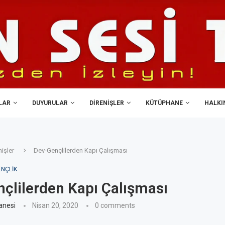
LAR
DUYURULAR
DIRENIŞLER
KÜTÜPHANE
HALKIN
nişler
Dev-Gençlilerden Kapı Çalışması
ENÇLIK
çlilerden Kapı Çalışması
anesi
Nisan 20, 2020
0 comments