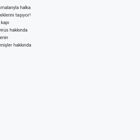
şmalarıyla halka
klerini taşıyor!
 kapı
irüs hakkında
enin
enişler hakkında