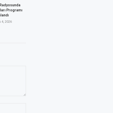
i Radyosunda
ları Programı
nlandı
 4, 2026