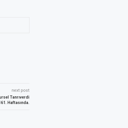
next post
ursel Tanrıverdi
161. Haftasında.