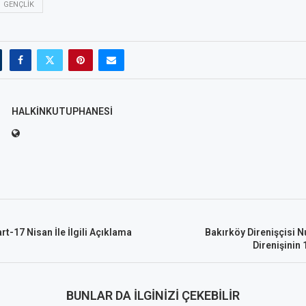
GENÇLIK
HALKINKUTUPHANESI
t-17 Nisan İle İlgili Açıklama
Bakırköy Direnişçisi N
Direnişinin 
BUNLAR DA İLGINIZI ÇEKEBILIR