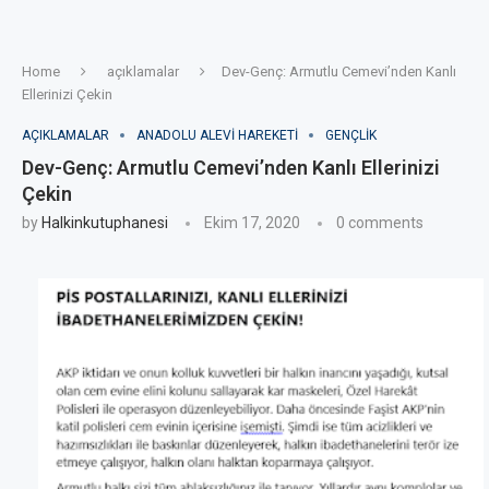
Home
açıklamalar
Dev-Genç: Armutlu Cemevi’nden Kanlı
Ellerinizi Çekin
AÇIKLAMALAR
ANADOLU ALEVI HAREKETI
GENÇLIK
Dev-Genç: Armutlu Cemevi’nden Kanlı Ellerinizi
Çekin
by
Halkinkutuphanesi
Ekim 17, 2020
0 comments