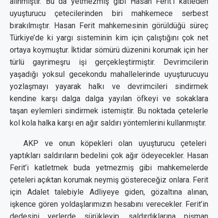
alınmıştır. Bu da yetmezmiş gibi Hasan Ferit’i katleden
uyuşturucu çetecilerinden biri mahkemece serbest
bırakılmıştır. Hasan Ferit mahkemesinin görüldüğü süreç
Türkiye’de ki yargı sisteminin kim için çalıştığını çok net
ortaya koymuştur. İktidar sömürü düzenini korumak için her
türlü gayrimeşru işi gerçekleştirmiştir. Devrimcilerin
yaşadığı yoksul gecekondu mahallelerinde uyuşturucuyu
yozlaşmayı yayarak halkı ve devrimcileri sindirmek
kendine karşı dalga dalga yayılan öfkeyi ve sokaklara
taşan eylemleri sindirmek istemiştir. Bu noktada çetelerle
kol kola halka karşı en ağır saldırı yöntemlerini kullanmıştır.
AKP ve onun köpekleri olan uyuşturucu çeteleri
yaptıkları saldırıların bedelini çok ağır ödeyecekler. Hasan
Ferit’i katletmek buda yetmezmiş gibi mahkemelerde
çeteleri açıktan korumak neymiş göstereceğiz onlara. Ferit
için Adalet talebiyle Adliyeye giden, gözaltına alınan,
işkence gören yoldaşlarımızın hesabını verecekler. Ferit’in
dedesini yerlerde sürükleyip, saldırdıklarına pişman