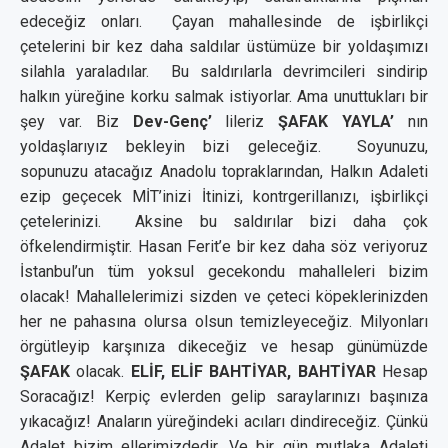
edeceğiz onları. Çayan mahallesinde de işbirlikçi
çetelerini bir kez daha saldılar üstümüze bir yoldaşımızı
silahla yaraladılar. Bu saldırılarla devrimcileri sindirip
halkın yüreğine korku salmak istiyorlar. Ama unuttukları bir
şey var. Biz
Dev-Genç’
lileriz
ŞAFAK YAYLA’
nın
yoldaşlarıyız bekleyin bizi geleceğiz. Soyunuzu,
sopunuzu atacağız Anadolu topraklarından, Halkın Adaleti
ezip geçecek MİT’inizi İtinizi, kontrgerillanızı, işbirlikçi
çetelerinizi. Aksine bu saldırılar bizi daha çok
öfkelendirmiştir. Hasan Ferit’e bir kez daha söz veriyoruz
İstanbul’un tüm yoksul gecekondu mahalleleri bizim
olacak! Mahallelerimizi sizden ve çeteci köpeklerinizden
her ne pahasına olursa olsun temizleyeceğiz. Milyonları
örgütleyip karşınıza dikeceğiz ve hesap günümüzde
ŞAFAK
olacak.
ELİF, ELİF
BAHTİYAR, BAHTİYAR
Hesap
Soracağız! Kerpiç evlerden gelip saraylarınızı başınıza
yıkacağız! Anaların yüreğindeki acıları dindireceğiz. Çünkü
Adalet bizim ellerimizdedir. Ve bir gün mutlaka Adaleti