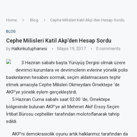
Home
Blog
Cephe Milisleri Katil Akp’den Hesap Sordu
BLOG
Cephe Milisleri Katil Akp’den Hesap Sordu
by
Halkinkutuphanesi
Mayıs 19, 2017
0 comments
3 Haziran sabahı başta Yürüyüş Dergisi olmak üzere
devrimci kurumlara ve devrimcilerin evlerine yönelik polis
baskınlarının hesabını sormak, seçim aldatmacasını teşhir
etmek amacıyla Cephe Milisleri Okmeydanı Örnektepe ’de
AKP’ye yönelik eylem gerçekleştirdi.
5 Haziran Cuma sabahı saat 02.00 ‘de, Örnektepe
bölgesinde bulunan AKP’ye ait Mehmet Akif Ersoy Seçim
İrtibat Bürosu cepheliler tarafından molotoflanarak tahrip
edildi.
AKP’ni demokrasicilik oyunu artık halklar
ımız tarafından da