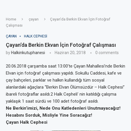
Home
çayan
Çayan’da Berkin Ekvan İçin Fotoğraf
Çalışması
ÇAYAN
HALK CEPHESI
Çayan’da Berkin Ekvan İçin Fotoğraf Çalışması
by
Halkinkutuphanesi
Haziran 20, 2018
0 comments
20.06.2018 çarşamba saat 13:00’te Çayan Mahallesi’nde Berkin
Elvan için fotoğraf çalışması yapıldı. Sokullu Caddesi, kafe ve
çay bahçeleri, parklar ve halkın kullandığı tüm sosyal
alanlardaki ağaçlara “Berkin Elvan Ölümsüzdür – Halk Cephesi”
ibareli fotoğraflar asıldı.2 Halk Cepheli’ nin katıldığı çalışma
yaklaşık 1 saat sürdü ve 100 adet fotoğraf asıldı.
Ne Berkin’imizi, Nede Onu Katledenleri Unutmayacağız!
Hesabını Sorduk, Misliyle Yine Soracağız!
Çayan Halk Cephesi