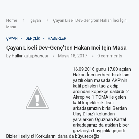
Home
çayan
Çayan Liseli Dev-Genç’ten Hakan İnci İçin
Masa
ÇAYAN
GENÇLIK
HABERLER
Çayan Liseli Dev-Genç’ten Hakan İnci İçin Masa
by
Halkinkutuphanesi
Mayıs 18, 2017
0 comments
16.09.2016 günü 17.00 açılan
Hakan İnci serbest bırakılsın
yazılı olan masada AKP’nin
katil polisleri taciz edip
ardından köpekçe saldırdı. 2
Akrep ve 1 TOMA ile gelen
katil köpekler iki liseli
arkadaşımızın birisi Berdan
Ulaş Dilsiz’i kolundan
yaralarken Oğuzhan Kartal
arkadaşımız da atıkları biber
gazlarıyla baygınlık geçirdi.
Bizler liseliyiz! Korkularını daha da büyüteceğiz.