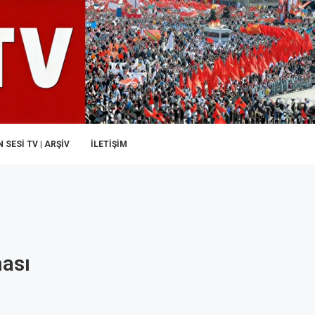
 SESI TV | ARŞİV
İLETIŞIM
ması