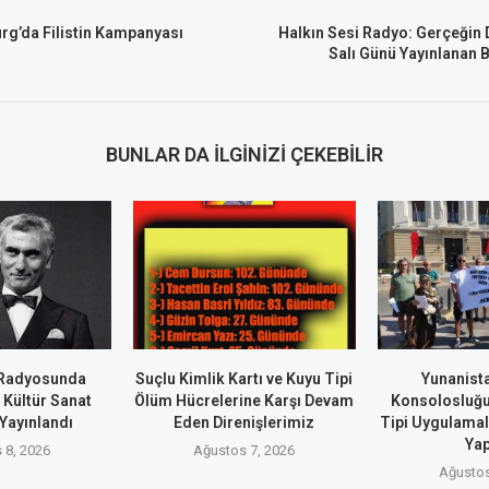
rg’da Filistin Kampanyası
Halkın Sesi Radyo: Gerçeğin 
Salı Günü Yayınlanan 
BUNLAR DA İLGINIZI ÇEKEBILIR
 Radyosunda
Suçlu Kimlik Kartı ve Kuyu Tipi
Yunanist
k Kültür Sanat
Ölüm Hücrelerine Karşı Devam
Konsolosluğ
Yayınlandı
Eden Direnişlerimiz
Tipi Uygulamal
Yap
 8, 2026
Ağustos 7, 2026
Ağustos