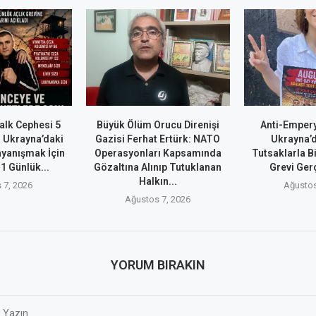
alk Cephesi 5
Büyük Ölüm Orucu Direnişi
Anti-Empery
 Ukrayna’daki
Gazisi Ferhat Ertürk: NATO
Ukrayna’d
ayanışmak İçin
Operasyonları Kapsamında
Tutsaklarla B
 1 Günlük...
Gözaltına Alınıp Tutuklanan
Grevi Ger
Halkın...
 7, 2026
Ağustos
Ağustos 7, 2026
YORUM BIRAKIN