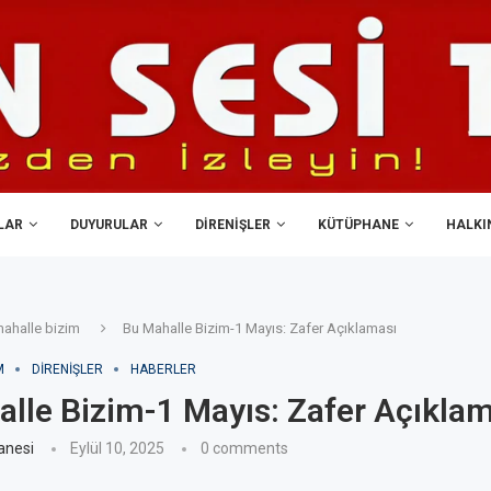
LAR
DUYURULAR
DIRENIŞLER
KÜTÜPHANE
HALKIN
ahalle bizim
Bu Mahalle Bizim-1 Mayıs: Zafer Açıklaması
M
DIRENIŞLER
HABERLER
lle Bizim-1 Mayıs: Zafer Açıkla
anesi
Eylül 10, 2025
0 comments