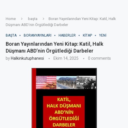
Home
başta
Boran Yayınlarından Yeni Kitap: Katil, Halk
Düşmanı ABD’nin Örgütlediği Darbeler
BAŞTA
BORANYAYINLARI
HABERLER
KITAP
YENI
Boran Yayınlarından Yeni Kitap: Katil, Halk
Düşmanı ABD’nin Örgütlediği Darbeler
by
Halkinkutuphanesi
Ekim 14, 2025
0 comments