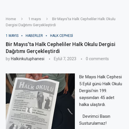
Home
1 mayıs
Bir Mayıs’ta Halk Cepheliler Halk Okulu
Dergisi Dağıtımı Gerçekleştirdi
1 MAYIS
HABERLER
HALK CEPHESI
Bir Mayıs’ta Halk Cepheliler Halk Okulu Dergisi
Dağıtımı Gerçekleştirdi
by
Halkinkutuphanesi
Eylül 7, 2023
0 comments
Bir Mayıs Halk Cephesi
5 Eylül günü Halk Okulu
Dergisi’nin 199.
sayısından 45 adet
halka ulaştırdı.
Devrimci Basın
Susturulamaz!