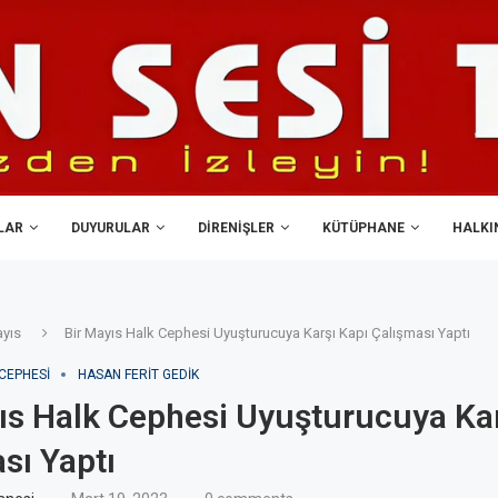
LAR
DUYURULAR
DIRENIŞLER
KÜTÜPHANE
HALKIN
yıs
Bir Mayıs Halk Cephesi Uyuşturucuya Karşı Kapı Çalışması Yaptı
CEPHESI
HASAN FERIT GEDIK
ıs Halk Cephesi Uyuşturucuya Kar
sı Yaptı