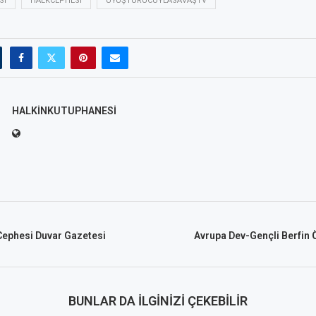
SI
HALKCEPHESI
UYUŞTURUCUYLASAVAŞTV
HALKINKUTUPHANESI
Cephesi Duvar Gazetesi
Avrupa Dev-Gençli Berfin 
BUNLAR DA İLGINIZI ÇEKEBILIR