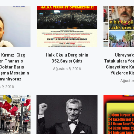
 Kırmızı Çizgi
Halk Okulu Dergisinin
Ukrayna’d
en Thanasis
352.Sayısı Çıktı
Tutuklulara Yö
Doktar Barış
Cinayetlere K
Ağustos 8, 2026
ışma Mesajının
Yüzlerce Kiş
Yayınlıyoruz
Ağustos
 9, 2026