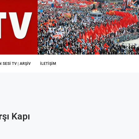
 SESI TV | ARŞİV
İLETIŞIM
şı Kapı