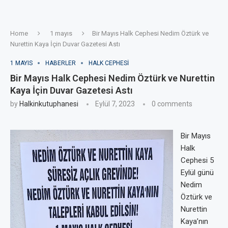
Home
1 mayıs
Bir Mayıs Halk Cephesi Nedim Öztürk ve
Nurettin Kaya İçin Duvar Gazetesi Astı
1 MAYIS
HABERLER
HALK CEPHESI
Bir Mayıs Halk Cephesi Nedim Öztürk ve Nurettin
Kaya İçin Duvar Gazetesi Astı
by
Halkinkutuphanesi
Eylül 7, 2023
0 comments
Bir Mayıs
Halk
Cephesi 5
Eylül günü
Nedim
Öztürk ve
Nurettin
Kaya’nın