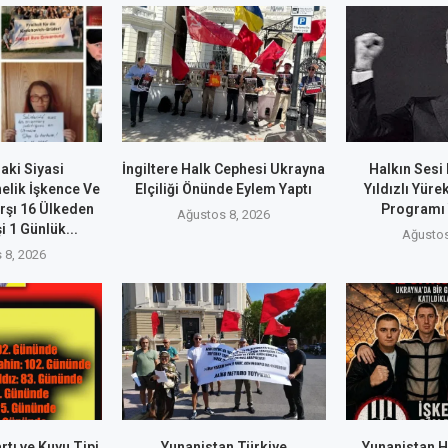
aki Siyasi
İngiltere Halk Cephesi Ukrayna
Halkın Ses
elik İşkence Ve
Elçiliği Önünde Eylem Yaptı
Yıldızlı Yüre
rşı 16 Ülkeden
Programı 
Ağustos 8, 2026
i 1 Günlük...
Ağustos
 8, 2026
rtı ve Kuyu Tipi
Yunanistan Türkiye
Yunanistan H