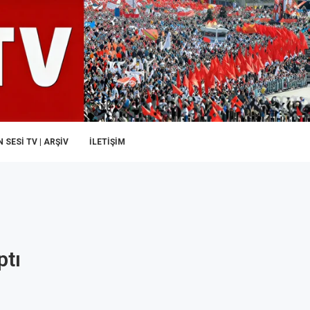
 SESI TV | ARŞİV
İLETIŞIM
ptı