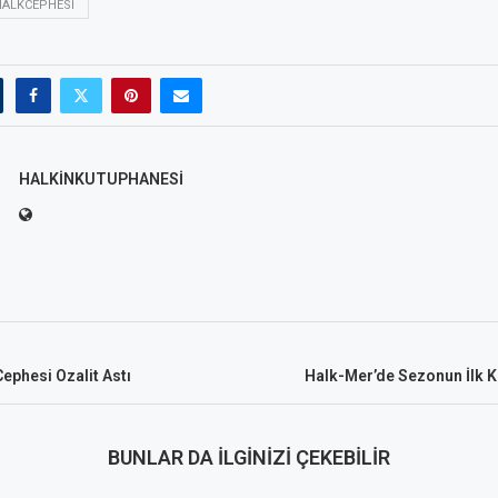
HALKCEPHESI
HALKINKUTUPHANESI
Cephesi Ozalit Astı
Halk-Mer’de Sezonun İlk Ka
BUNLAR DA İLGINIZI ÇEKEBILIR