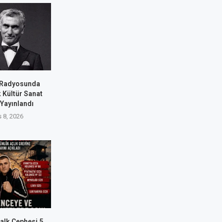
i Radyosunda
k Kültür Sanat
Yayınlandı
 8, 2026
alk Cephesi 5