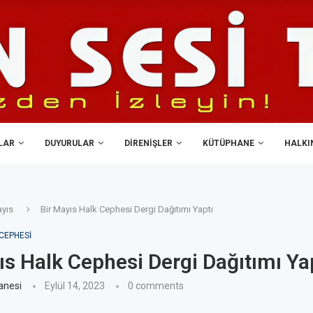
LAR
DUYURULAR
DIRENIŞLER
KÜTÜPHANE
HALKIN
yıs
Bir Mayıs Halk Cephesi Dergi Dağıtımı Yaptı
CEPHESI
ıs Halk Cephesi Dergi Dağıtımı Ya
anesi
Eylül 14, 2023
0 comments