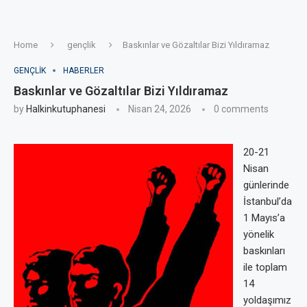
Home
gençlik
Baskınlar ve Gözaltılar Bizi Yıldıramaz
GENÇLIK
HABERLER
Baskınlar ve Gözaltılar Bizi Yıldıramaz
by
Halkinkutuphanesi
Nisan 24, 2026
0 comments
20-21
Nisan
günlerinde
İstanbul’da
1 Mayıs’a
yönelik
baskınları
ile toplam
14
yoldaşımız