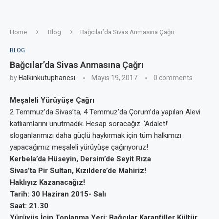
Home
Blog
Bağcılar’da Sivas Anmasına Çağrı
BLOG
Bağcılar’da Sivas Anmasına Çağrı
by
Halkinkutuphanesi
Mayıs 19, 2017
0 comments
Meşaleli Yürüyüşe Çağrı
2 Temmuz’da Sivas’ta, 4 Temmuz’da Çorum’da yapılan Alevi
katliamlarını unutmadık. Hesap soracağız. ‘Adalet!’
sloganlarımızı daha güçlü haykırmak için tüm halkımızı
yapacağımız meşaleli yürüyüşe çağırıyoruz!
Kerbela’da Hüseyin, Dersim’de Seyit Rıza
Sivas’ta Pir Sultan, Kızıldere’de Mahiriz!
Haklıyız Kazanacağız!
Tarih: 30 Haziran 2015- Salı
Saat: 21.30
Yürüyüş İçin Toplanma Yeri: Bağcılar Karanfiller Kültür