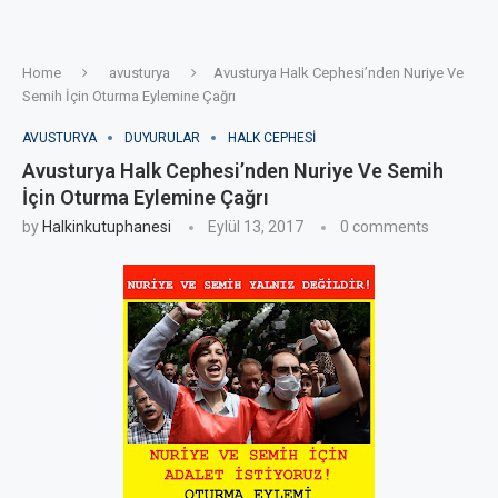
Home
avusturya
Avusturya Halk Cephesi’nden Nuriye Ve
Semih İçin Oturma Eylemine Çağrı
AVUSTURYA
DUYURULAR
HALK CEPHESI
Avusturya Halk Cephesi’nden Nuriye Ve Semih
İçin Oturma Eylemine Çağrı
by
Halkinkutuphanesi
Eylül 13, 2017
0 comments