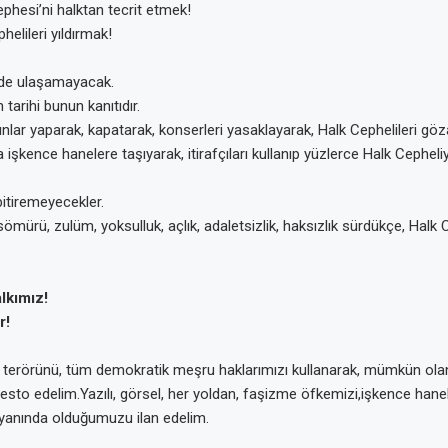
Cephesi’ni halktan tecrit etmek!
phelileri yıldırmak!
 de ulaşamayacak.
tarihi bunun kanıtıdır.
lar yaparak, kapatarak, konserleri yasaklayarak, Halk Cephelileri göza
 işkence hanelere taşıyarak, itirafçıları kullanıp yüzlerce Halk Cepheliy
itiremeyecekler.
ömürü, zulüm, yoksulluk, açlık, adaletsizlik, haksızlık sürdükçe, Halk 
lkımız!
r!
 terörünü, tüm demokratik meşru haklarımızı kullanarak, mümkün ol
testo edelim.Yazılı, görsel, her yoldan, faşizme öfkemizi,işkence hane
 yanında olduğumuzu ilan edelim.