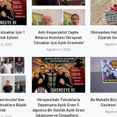
utsaklar İçin 1
Anti-Emperyalist Cephe
Okmeydanı Hal
tek Eylemi
Belarus Komitesi Ukraynalı
Ziyareti Ge
Tutsaklar İçin Açlık Grevinde!
 6, 2026
Ağustos
Ağustos 5, 2026
evrimciler’den
Ukrayna’daki Tutsaklarla
Bu Mahalle Biz
utsaklara Büyük
Dayanışma Açlık Grevi 5
Gazetesi
tek
Ağustos Bir Günlük Açlık Grevi
Ağustos
İşkenceye ve Cinayetlere...
 5, 2026