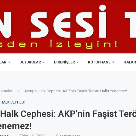
LAR
DUYURULAR
DIRENIŞLER
KÜTÜPHANE
HALKIN
lamalar
Avrupa Halk Cephesi: AKP’nin Faşist Terörü Halkı Yenemez!
HALK CEPHESI
Halk Cephesi: AKP’nin Faşist Ter
Yenemez!