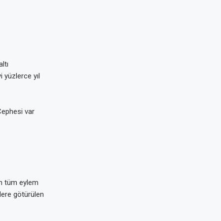
ltı
i yüzlerce yıl
Cephesi var
an tüm eylem
lere götürülen