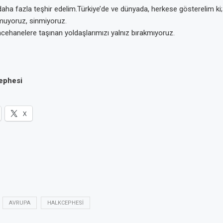
aha fazla teşhir edelim.Türkiye’de ve dünyada, herkese gösterelim ki; 
muyoruz, sinmiyoruz.
cehanelere taşınan yoldaşlarımızı yalnız bırakmıyoruz.
ephesi
X
AVRUPA
HALKCEPHESI