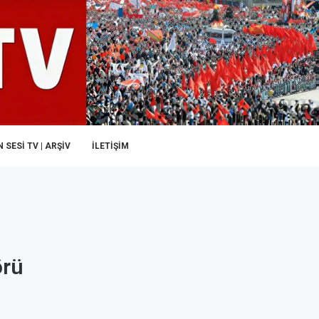
 SESI TV | ARŞİV
İLETIŞIM
örü