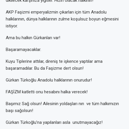
dikilecek karşınıza yiğitler. Hızırı olacak halkının!
AKP Faşizmi emperyalizmin çıkarları için tüm Anadolu
halklarının, dünya halklarının zulme koşulsuz boyun eğmesini
istiyor.
Ama bu halkın Gürkanları var!
Başaramayacaklar.
Kuyu Tiplerine attılar, direniş te işkence yaptılar ama
başaramadılar. Bu da Faşizme dert olsun!
Gürkan Türkoğlu Anadolu halklarının onurudur!
FAŞİZM katletti onu hesabını halka verecek!
Başımız Sağ olsun! Ailesinin yoldaşları nın ve tüm halkımızın
başı sağolsun!
Gürkan Türkoğlu’na yapılanları asla unutmayacağız!