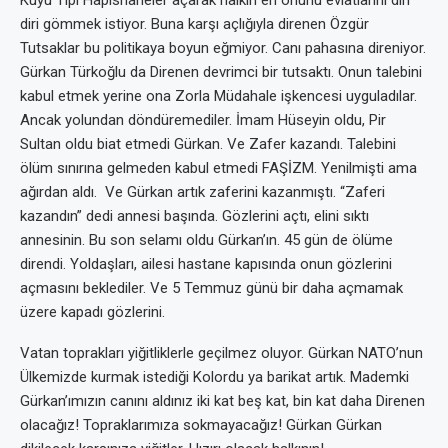
Kuyu Tipi Hapishaneler açarak halkın en onurlu evlatlarını diri
diri gömmek istiyor. Buna karşı açlığıyla direnen Özgür
Tutsaklar bu politikaya boyun eğmiyor. Canı pahasına direniyor.
Gürkan Türkoğlu da Direnen devrimci bir tutsaktı. Onun talebini
kabul etmek yerine ona Zorla Müdahale işkencesi uyguladılar.
Ancak yolundan döndüremediler. İmam Hüseyin oldu, Pir
Sultan oldu biat etmedi Gürkan. Ve Zafer kazandı. Talebini
ölüm sınırına gelmeden kabul etmedi FAŞİZM. Yenilmişti ama
ağırdan aldı. Ve Gürkan artık zaferini kazanmıştı. “Zaferi
kazandın” dedi annesi başında. Gözlerini açtı, elini sıktı
annesinin. Bu son selamı oldu Gürkan’ın. 45 gün de ölüme
direndi. Yoldaşları, ailesi hastane kapısında onun gözlerini
açmasını beklediler. Ve 5 Temmuz günü bir daha açmamak
üzere kapadı gözlerini.
Vatan toprakları yiğitliklerle geçilmez oluyor. Gürkan NATO’nun
Ülkemizde kurmak istediği Kolordu ya barikat artık. Mademki
Gürkan’ımızın canını aldınız iki kat beş kat, bin kat daha Direnen
olacağız! Topraklarımıza sokmayacağız! Gürkan Gürkan