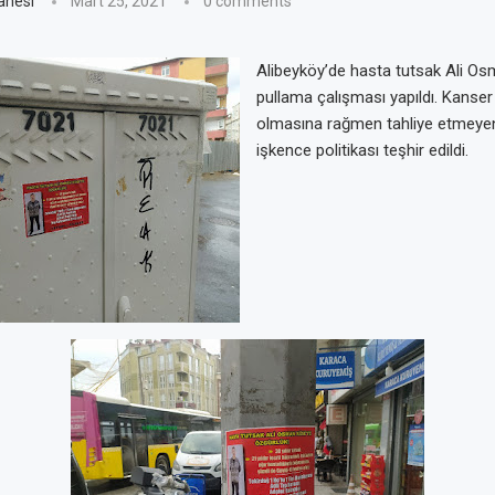
anesi
Mart 25, 2021
0 comments
Alibeyköy’de hasta tutsak Ali Os
pullama çalışması yapıldı. Kanser
olmasına rağmen tahliye etmeyen 
işkence politikası teşhir edildi.