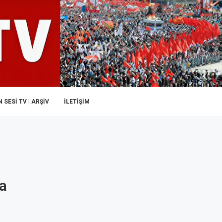
 SESI TV | ARŞİV
İLETIŞIM
a