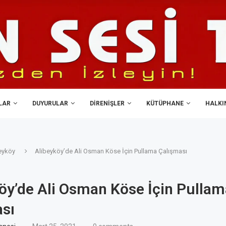
LAR
DUYURULAR
DIRENIŞLER
KÜTÜPHANE
HALKIN
eyköy
Alibeyköy’de Ali Osman Köse İçin Pullama Çalışması
öy’de Ali Osman Köse İçin Pullam
sı