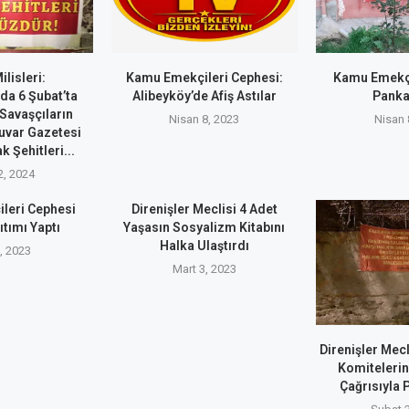
lisleri:
Kamu Emekçileri Cephesi:
Kamu Emekçi
a 6 Şubat’ta
Alibeyköy’de Afiş Astılar
Panka
Savaşçıların
Nisan 8, 2023
Nisan 
uvar Gazetesi
 Şehitleri...
2, 2024
leri Cephesi
Direnişler Meclisi 4 Adet
ıtımı Yaptı
Yaşasın Sosyalizm Kitabını
Halka Ulaştırdı
, 2023
Mart 3, 2023
Direnişler Mec
Komiteleri
Çağrısıyla 