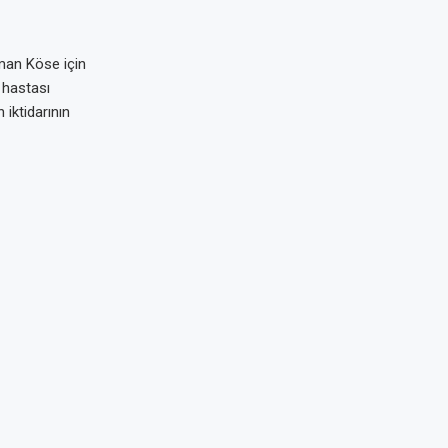
man Köse için
 hastası
iktidarının