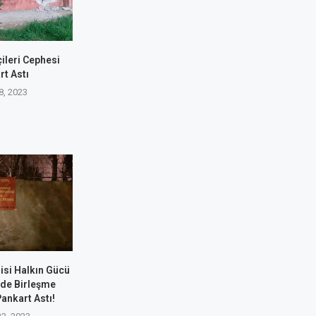
leri Cephesi
rt Astı
8, 2023
lisi Halkın Gücü
nde Birleşme
Pankart Astı!