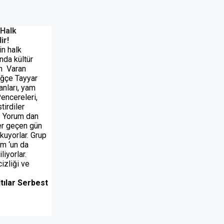
 Halk
ir!
n halk
nda kültür
ün
Varan
uğçe Tayyar
anları, yam
Pencereleri,
tirdiler
up Yorum dan
her geçen gün
kuyorlar. Grup
um ‘un da
liyorlar.
izliği ve
rbest