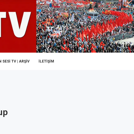
 SESI TV | ARŞİV
İLETIŞIM
up