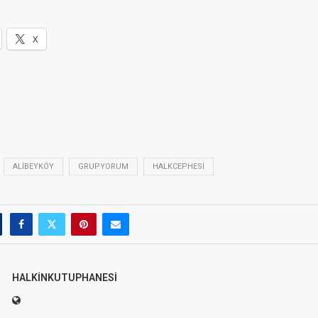
X
ALIBEYKÖY
GRUPYORUM
HALKCEPHESI
HALKINKUTUPHANESI