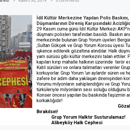
anesi
Kasım 30, 2019
0 comments
İdil Kültür Merkezine Yapılan Polis Baskını,
Düşmanlarının Direniş Karşısındaki Acizliğid
29 Kasım cuma günü İdil Kültür Merkezi AKP’ni
düşmanı polisleri tarafından basıldı. Baskın anı
merkezinde bulunan Grup Yorum üyeleri Berg
,Sultan Gökçek ve Grup Yorum Korosu üyesi T
işkence edilerek gözaltına alındılar. Halk düşm
yam sürüsü gibi kültür merkezini talan ettiler. 
kapıları kırıp mahalle halkının üzerinde terör es
Katil sürüleri ve onlara talimatları verenler Gr
korkuyorlar. Grup Yorum ‘un aylardır süren ve 
zafere bir adım daha yaklaşan direnişinden kor
Yorumu milyonların sahiplendiğini ve Grup Yor
türküleriyle milyonların sesi soluğu olduğunu bi
Konser öncesi yapılan bu baskında faşizmin ac
korkaklığıdır!
Gözaltılar Se
Bırakılsın!
orum Halktır Susturulamaz!
eyköy Halk Cephesi