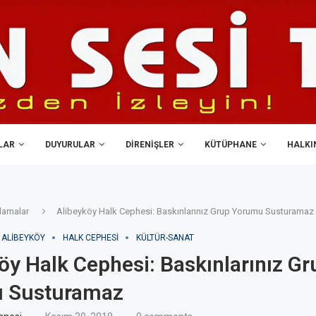
LAR
DUYURULAR
DIRENIŞLER
KÜTÜPHANE
HALKIN
lamalar
Alibeyköy Halk Cephesi: Baskınlarınız Grup Yorumu Susturamaz
ALIBEYKÖY
HALK CEPHESI
KÜLTÜR-SANAT
öy Halk Cephesi: Baskınlarınız Gr
 Susturamaz