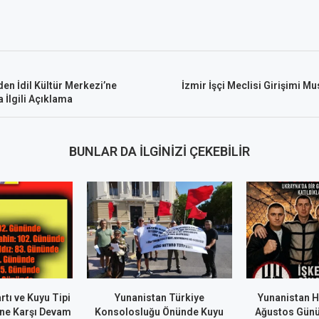
den İdil Kültür Merkezi’ne
İzmir İşçi Meclisi Girişimi M
 İlgili Açıklama
BUNLAR DA İLGINIZI ÇEKEBILIR
rtı ve Kuyu Tipi
Yunanistan Türkiye
Yunanistan H
ne Karşı Devam
Konsolosluğu Önünde Kuyu
Ağustos Günü