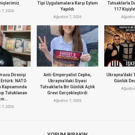
nişlerimiz
Tipi Uygulamalara Karşı Eylem
Tutsaklarla D
Yapıldı
117 Kişiyle
 7, 2026
Ağustos 7, 2026
Ağustos
rucu Direnişi
Anti-Emperyalist Cephe,
Ukrayna’daki T
 Ertürk: NATO
Ukrayna’daki Siyasi
Günlük De
ı Kapsamında
Tutsaklarla Bir Günlük Açlık
Ağustos
nıp Tutuklanan
Grevi Gerçekleştirdi
ın...
Ağustos 7, 2026
 7, 2026
YORUM BIRAKIN