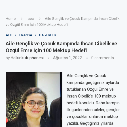
Home
aec
Aile Gençlik ve Çocuk Kampında İhsan Cibelik
ve Özgül Emre İçin 100 Mektup Hedefi
AEC
FRANSA
HABERLER
Aile Gençlik ve Çocuk Kampında İhsan Cibelik ve
Özgül Emre İçin 100 Mektup Hedefi
by
Halkinkutuphanesi
Ağustos 1, 2022
0 comments
Aile Gençlik ve Çocuk
kampında geçtiğimiz aylarda
tutuklanan Özgül Emre ve
İhsan Cibelik’e 100 mektup
hedefi konuldu. Daha kampın
ilk günlerinden aileler, gençler
ve çocuklar onlarca mektup
yazıldı. Geçtiğimiz yıllarda