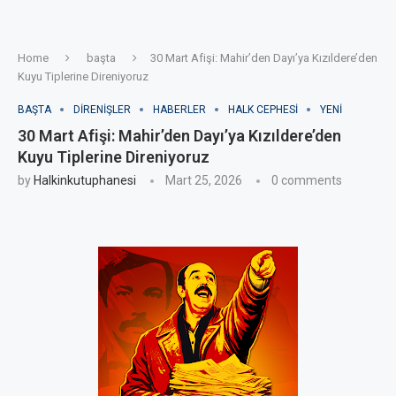
Home
başta
30 Mart Afişi: Mahir’den Dayı’ya Kızıldere’den
Kuyu Tiplerine Direniyoruz
BAŞTA
DIRENIŞLER
HABERLER
HALK CEPHESI
YENI
30 Mart Afişi: Mahir’den Dayı’ya Kızıldere’den
Kuyu Tiplerine Direniyoruz
by
Halkinkutuphanesi
Mart 25, 2026
0 comments