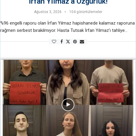
İrfan Yılmaz’a Özgürlük!
Ağustos 3, 2026
104 görüntülemeler
%96 engelli raporu olan İrfan Yılmaz hapishanede kalamaz raporuna
rağmen serbest bırakılmıyor. Hasta Tutsak İrfan Yılmaz’ı tahliye
etmeyerek onu katletmek istiyorlar. Hapishanede kalamaz raporunu
dahi hiçe sayıyorlar. Zafere kadar heyeti …