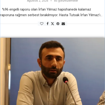
Ağustos 2, 2026
85 görüntülemeler
%96 engelli raporu olan İrfan Yılmaz hapishanede kalamaz
raporuna rağmen serbest bırakılmıyor. Hasta Tutsak İrfan Yılmaz’ı
tahliye etmeyerek onu katletmek istiyorlar. Hapishanede kalamaz
raporunu dahi hiçe sayıyorlar. Zafere Kadar …