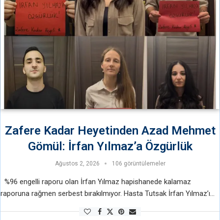
Zafere Kadar Heyetinden Azad Mehmet
Gömül: İrfan Yılmaz’a Özgürlük
Ağustos 2, 2026
106 görüntülemeler
%96 engelli raporu olan İrfan Yılmaz hapishanede kalamaz
raporuna rağmen serbest bırakılmıyor. Hasta Tutsak İrfan Yılmaz’ı
tahliye etmeyerek onu katletmek istiyorlar. Hapishanede kalamaz
raporunu dahi hiçe sayıyorlar. Zafere Kadar …