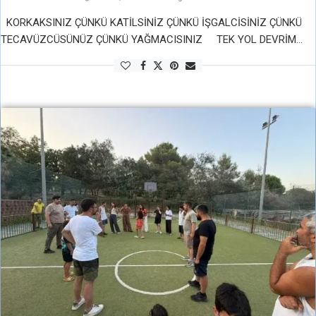
KORKAKSINIZ ÇÜNKÜ KATİLSİNİZ ÇÜNKÜ İŞGALCİSİNİZ ÇÜNKÜ
TECAVÜZCÜSÜNÜZ ÇÜNKÜ YAĞMACISINIZ TEK YOL DEVRİM
TEK KURTULUŞ SOSYALİZM “BİR GÜN MUTLAKA” ROMANTİK BİR
SOLCU DEYİŞİ DEĞİLDİR DEVRİMCİLER DÜNYANIN EN GERÇEKÇİ …