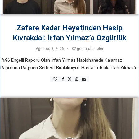
Zafere Kadar Heyetinden Hasip
Kıvrakdal: İrfan Yılmaz’a Özgürlük
Ağustos 3, 2026
82 görüntülemeler
%96 Engelli Raporu Olan İrfan Yılmaz Hapishanede Kalamaz
Raporuna Rağmen Serbest Bırakılmıyor. Hasta Tutsak İrfan Yılmaz’ı
tahliye etmeyerek onu katletmek istiyorlar. Hapishanede kalamaz
raporunu dahi hiçe sayıyorlar. Zafere kadar heyeti …