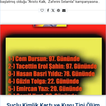
başlatmış olduğu “Aristo Kalk, Zaferini Selamla” kampanyasına
video çekerek katıldı. Zafere kadar Heyeti Moskova’da Novodeci
Mezarlığından devrimci şair Nazım Hikmet’in mezarı başında yaptığı
…
Suçlu Kimlik Kartı ve Kuyu Tipi Ölüm