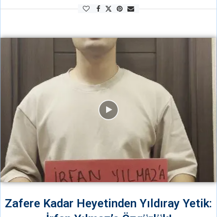
faşizmdir onların dili. Dünya halkların dillide her zaman aynı olmuştur.
Direniş, dayanışma, …
Zafere Kadar Heyetinden Yıldıray Yetik: