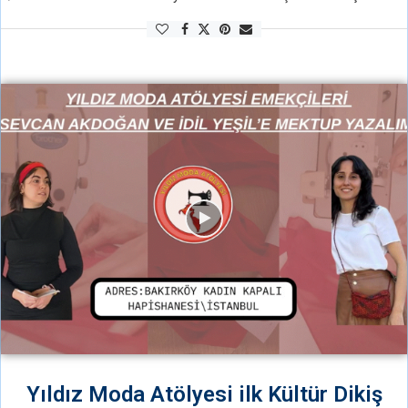
grevine başladı, Direnişinin 95. Gününde 2-) Dev-Genç’li Tacettin …
Yıldız Moda Atölyesi ilk Kültür Dikiş