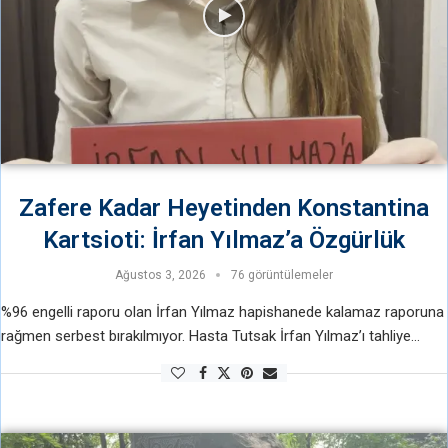
Zafere Kadar Heyetinden Konstantina
Kartsioti: İrfan Yılmaz’a Özgürlük
Ağustos 3, 2026
76 görüntülemeler
%96 engelli raporu olan İrfan Yılmaz hapishanede kalamaz raporuna
rağmen serbest bırakılmıyor. Hasta Tutsak İrfan Yılmaz’ı tahliye
etmeyerek onu katletmek istiyorlar. Hapishanede kalamaz raporunu
dahi hiçe sayıyorlar. Zafere kadar heyeti