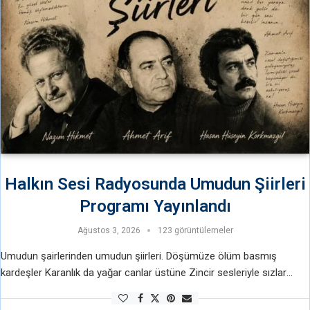
Halkın Sesi Radyosunda Umudun Şiirleri
Programı Yayınlandı
Ağustos 3, 2026
123 görüntülemeler
Umudun şairlerinden umudun şiirleri. Döşümüze ölüm basmış
kardeşler Karanlık da yağar canlar üstüne Zincir sesleriyle sızlar
bilekler Gülerken bildiğim ağlar üstüne Hasan Hüseyin Korkmaz il
https://halkinsesiradyo.org/2026/08/02/halkin-sesi-radyosunda-