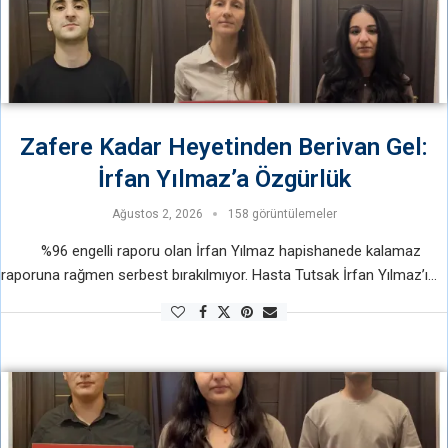
Zafere Kadar Heyetinden Berivan Gel:
İrfan Yılmaz’a Özgürlük
Ağustos 2, 2026
158 görüntülemeler
%96 engelli raporu olan İrfan Yılmaz hapishanede kalamaz
raporuna rağmen serbest bırakılmıyor. Hasta Tutsak İrfan Yılmaz’ı
tahliye etmeyerek onu katletmek istiyorlar. Hapishanede kalamaz
raporunu dahi …