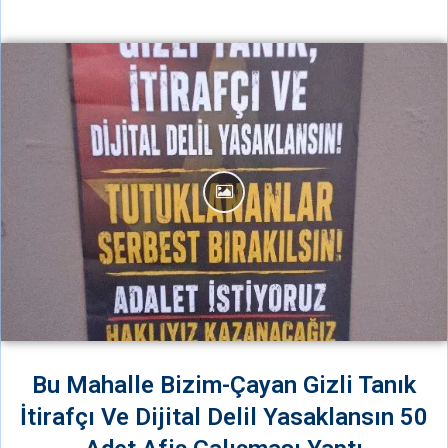
umudun-siirleri-programinin-kaydini-yayinliyoruz
Bu Mahalle Bizim-Çayan Gizli Tanık
İtirafçı Ve Dijital Delil Yasaklansın 50