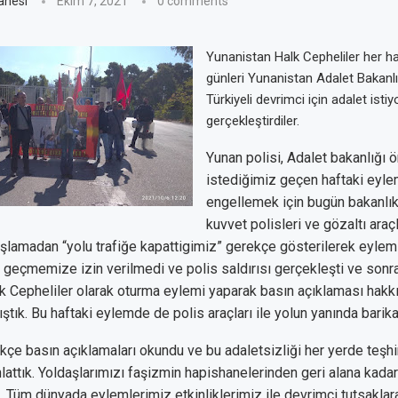
anesi
Ekim 7, 2021
0 comments
Yunanistan Halk Cepheliler her 
günleri Yunanistan Adalet Bakanl
Türkiyeli devrimci için adalet isti
gerçekleştirdiler.
Yunan polisi, Adalet bakanlığı
istediğimiz geçen haftaki eyl
engellemek için bugün bakanlı
kuvvet polisleri ve gözaltı araçl
lamadan “yolu trafiğe kapattigimiz” gerekçe gösterilerek eylem 
 geçmemize izin verilmedi ve polis saldırısı gerçekleşti ve sonr
k Cepheliler olarak oturma eylemi yaparak basın açıklaması hakk
tık. Bu haftaki eylemde de polis araçları ile yolun yanında barika
kçe basın açıklamaları okundu ve bu adaletsizliği her yerde teşh
nlattık. Yoldaşlarımızı faşizmin hapishanelerinden geri alana kad
Tüm dünyada eylemlerimiz etkinliklerimiz ile devrimci tutsaklar