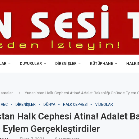
LAR
DUYURULAR
DIRENIŞLER
KÜTÜPHANE
HALKIN
lamalar
Yunanistan Halk Cephesi Atina! Adalet Bakanlığı Önünde Eylem Ge
AEC
DIRENIŞLER
DÜNYA
HALK CEPHESI
VIDEOLAR
tan Halk Cephesi Atina! Adalet Ba
Eylem Gerçekleştirdiler