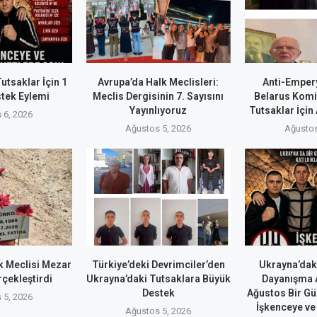
utsaklar İçin 1
Avrupa’da Halk Meclisleri:
Anti-Emper
tek Eylemi
Meclis Dergisinin 7. Sayısını
Belarus Komi
Yayınlıyoruz
Tutsaklar İçin
 6, 2026
Ağustos 5, 2026
Ağustos
 Meclisi Mezar
Türkiye’deki Devrimciler’den
Ukrayna’dak
rçekleştirdi
Ukrayna’daki Tutsaklara Büyük
Dayanışma A
Destek
Ağustos Bir Gü
 5, 2026
İşkenceye ve 
Ağustos 5, 2026