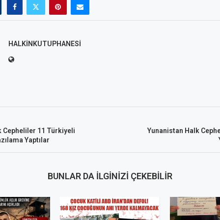
HALKINKUTUPHANESI
 Cepheliler 11 Türkiyeli
Yunanistan Halk Cephel
azılama Yaptılar
BUNLAR DA İLGINIZI ÇEKEBILIR