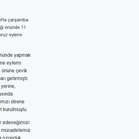
hafta çarşamba
ığı önünde 11
yoruz eylemi
 önünde yapmak
eme eylemi
k önüne çevik
arı getirmişti.
yerine,
asında
ımızı direne
t kurulmuştu.
ir edeceğimizi
ar mücadelemiz
a özgürlük