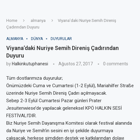
Home
almanya
Viyana’daki Nuriye Semih Direniş
Çadırından Duyuru
ALMANYA
DÜNYA
DUYURULAR
Viyana’daki Nuriye Semih Direniş Çadırından
Duyuru
by
Halkinkutuphanesi
Ağustos 27, 2017
0 comments
Tüm dostlarımıza duyurulur;
Önümüzdeki Cuma ve Cumartesi (1-2 Eylül), Mariahilfer Straße
üzerinde Nuriye Semih Direniş Çadırı açılmayacak.
Sebep 2-3 Eylül Cumartesi Pazar günleri Prater
Jesuitenwiese’de yapılacak geleneksel KPÖ HALKIN SESİ
FESTİVALI’DIR.
Biz Nuriye Semih Dayanışma Komitesi olarak festival alanında
da Nuriye ve Semih’in sesini en iyi şekilde duyurmaya
çalışacak, herkese şimdiden destek ve katkılarından dolayı