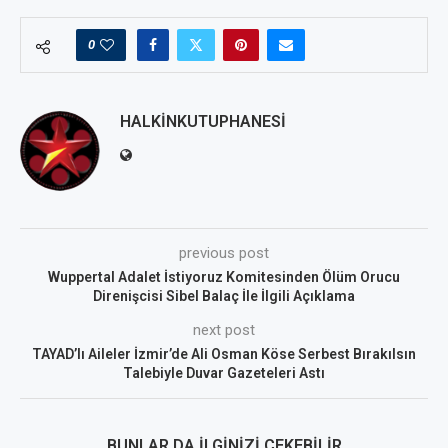
0
HALKINKUTUPHANESI
previous post
Wuppertal Adalet İstiyoruz Komitesinden Ölüm Orucu
Direnişcisi Sibel Balaç İle İlgili Açıklama
next post
TAYAD’lı Aileler İzmir’de Ali Osman Köse Serbest Bırakılsın
Talebiyle Duvar Gazeteleri Astı
BUNLAR DA İLGINIZI ÇEKEBILIR