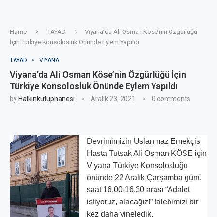
Home
TAYAD
Viyana’da Ali Osman Köse’nin Özgürlüğü
İçin Türkiye Konsolosluk Önünde Eylem Yapıldı
TAYAD
VIYANA
Viyana’da Ali Osman Köse’nin Özgürlüğü İçin
Türkiye Konsolosluk Önünde Eylem Yapıldı
by
Halkinkutuphanesi
Aralık 23, 2021
0 comments
Devrimimizin Uslanmaz Emekçisi
Hasta Tutsak Ali Osman KÖSE için
Viyana Türkiye Konsolosluğu
önünde 22 Aralık Çarşamba günü
saat 16.00-16.30 arası “Adalet
istiyoruz, alacağız!” talebimizi bir
kez daha yineledik.