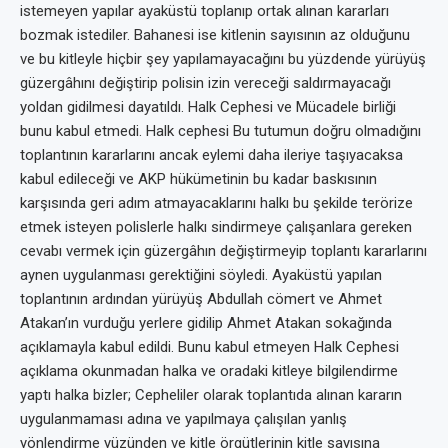
istemeyen yapılar ayaküstü toplanıp ortak alınan kararları
bozmak istediler. Bahanesi ise kitlenin sayısının az olduğunu
ve bu kitleyle hiçbir şey yapılamayacağını bu yüzdende yürüyüş
güzergâhını değiştirip polisin izin vereceği saldırmayacağı
yoldan gidilmesi dayatıldı. Halk Cephesi ve Mücadele birliği
bunu kabul etmedi. Halk cephesi Bu tutumun doğru olmadığını
toplantının kararlarını ancak eylemi daha ileriye taşıyacaksa
kabul edileceği ve AKP hükümetinin bu kadar baskısının
karşısında geri adım atmayacaklarını halkı bu şekilde terörize
etmek isteyen polislerle halkı sindirmeye çalışanlara gereken
cevabı vermek için güzergâhın değiştirmeyip toplantı kararlarını
aynen uygulanması gerektiğini söyledi. Ayaküstü yapılan
toplantının ardından yürüyüş Abdullah cömert ve Ahmet
Atakan’ın vurduğu yerlere gidilip Ahmet Atakan sokağında
açıklamayla kabul edildi. Bunu kabul etmeyen Halk Cephesi
açıklama okunmadan halka ve oradaki kitleye bilgilendirme
yaptı halka bizler; Cepheliler olarak toplantıda alınan kararın
uygulanmaması adına ve yapılmaya çalışılan yanlış
yönlendirme yüzünden ve kitle örgütlerinin kitle sayısına